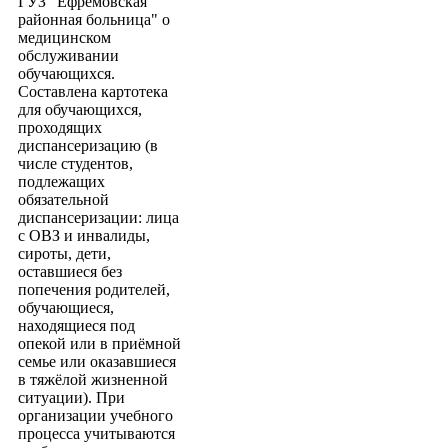
ГУЗ "Ефремовская
районная больница" о
медицинском
обслуживании
обучающихся.
Составлена картотека
для обучающихся,
проходящих
диспансеризацию (в
числе студентов,
подлежащих
обязательной
диспансеризации: лица
с ОВЗ и инвалиды,
сироты, дети,
оставшиеся без
попечения родителей,
обучающиеся,
находящиеся под
опекой или в приёмной
семье или оказавшиеся
в тяжёлой жизненной
ситуации). При
организации учебного
процесса учитываются