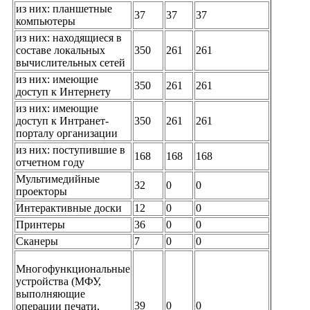
из них: планшетные
37
37
37
компьютеры
из них: находящиеся в
составе локальных
350
261
261
вычислительных сетей
из них: имеющие
350
261
261
доступ к Интернету
из них: имеющие
доступ к Интранет-
350
261
261
порталу организации
из них: поступившие в
168
168
168
отчетном году
Мультимедийные
32
0
0
проекторы
Интерактивные доски
12
0
0
Принтеры
36
0
0
Сканеры
7
0
0
Многофункциональные
устройства (МФУ,
выполняющие
39
0
0
операции печати,