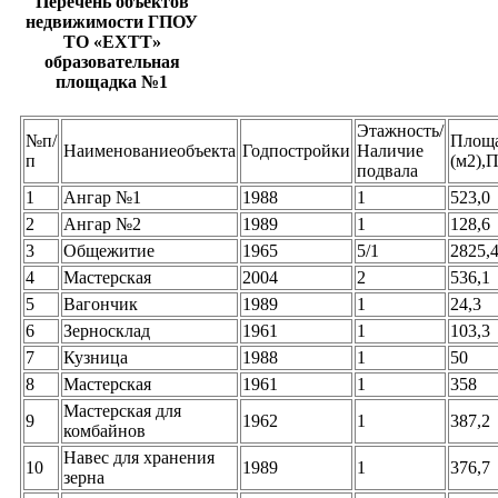
Перечень объектов
недвижимости ГПОУ
ТО «ЕХТТ»
образовательная
площадка №1
Этажность/
№п/
Площ
Наименованиеобъекта
Годпостройки
Наличие
п
(м2),
подвала
1
Ангар №1
1988
1
523,0
2
Ангар №2
1989
1
128,6
3
Общежитие
1965
5/1
2825,
4
Мастерская
2004
2
536,1
5
Вагончик
1989
1
24,3
6
Зерносклад
1961
1
103,3
7
Кузница
1988
1
50
8
Мастерская
1961
1
358
Мастерская для
9
1962
1
387,2
комбайнов
Навес для хранения
10
1989
1
376,7
зерна