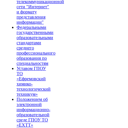
телекоммуникационной
сети "Интернет"
и формату
представления
информации"
Федеральными
государственными
образовательными
стандартами
среднего
профессионального
образования по
специальностям
Уставом ГПОУ
ТО
«Ефремовский
химико-
технологический
техникум»
Положением об
электронной
информационно-
образовательной
среде ГПОУ ТО
«ЕХТТ»