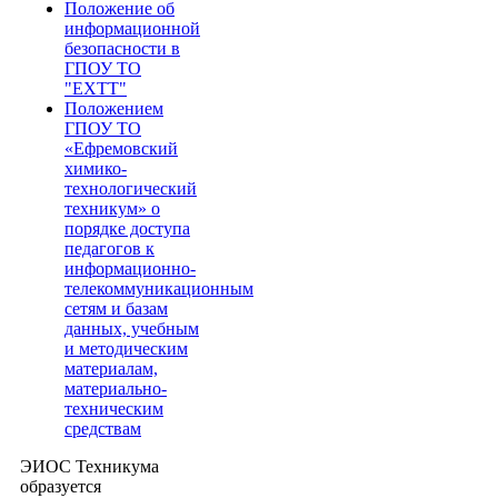
Положение об
информационной
безопасности в
ГПОУ ТО
"ЕХТТ"
Положением
ГПОУ ТО
«Ефремовский
химико-
технологический
техникум» о
порядке доступа
педагогов к
информационно-
телекоммуникационным
сетям и базам
данных, учебным
и методическим
материалам,
материально-
техническим
средствам
ЭИОС Техникума
образуется