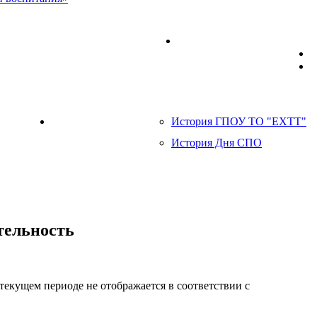
разования детей ГПОУ ТО «ЕХТТ»
Мобильный технопарк
налитет»
История ГПОУ ТО "ЕХТТ"
85 лет системе СПО
История Дня СПО
тельность
 текущем периоде не отображается в соответствии с