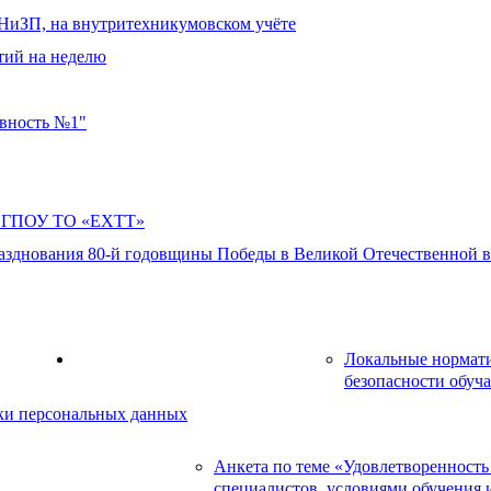
ДНиЗП, на внутритехникумовском учёте
тий на неделю
овность №1"
в ГПОУ ТО «ЕХТТ»
азднования 80-й годовщины Победы в Великой Отечественной во
ресурсы
Локальные нормат
Информационная безопасность
безопасности обуч
и персональных данных
Анкета по теме «Удовлетворенность
чества оказываемых услуг
специалистов, условиями обучения 