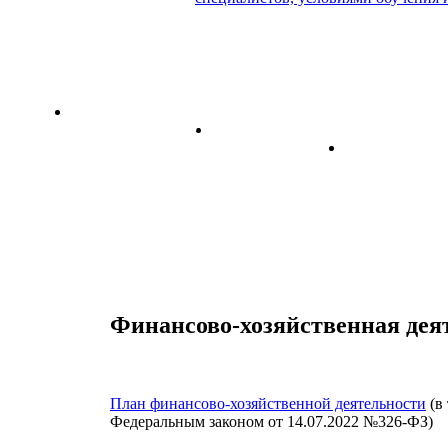
иципальный (кластерный) опорный центр дополнительного об
иентация
Наставничество
Горячие линии
«Профессио
их работников
Финансово-хозяйственная дея
План финансово-хозяйственной деятельности
(в
Федеральным законом от 14.07.2022 №326-ФЗ)