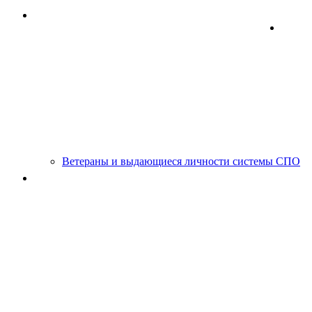
"IT-Куб" - Центр цифрового образования детей
Мун
Демонстрационный экзамен
Профессиональная ор
Ветераны и выдающиеся личности системы СПО
Снижение бюрократической нагрузки на педагогическ