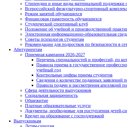
Стипендии и иные виды материальной поддержки 
Всероссийский физкультурно-спортивный комплекс 
Режим занятий обучающихся
Финансовая грамотность обучающихся
Студенческий спортивный клуб
Положение об учебной и производственной практи
Электронная информационно-образовательная сред
Советы психологов студентам
Рекомендации для подростков по безопасности в се
Абитуриентам
Приемная кампания 2026-2027
Перечень специальностей и профессий, по кот
Правила приема в государственное профессио
учебный год
Контрольные цифры приема студентов
Сведения о количестве поданных заявлений п
Правила подачи и рассмотрения апелляций по
Сфера деятельности выпускников
Социальная защищенность
Общежитие
Платные образовательные услуги
Документы, необходимые для поступления детей-сиро
Кредит на образование с господдержкой
Выпускникам
Детям-сиротам