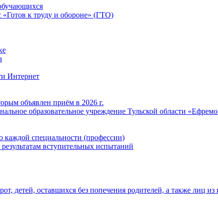
обучающихся
«Готов к труду и обороне» (ГТО)
ке
а
ти Интернет
орым объявлен приём в 2026 г.
нальное образовательное учреждение Тульской области «Ефрем
о каждой специальности (профессии)
 результатам вступительных испытаний
т, детей, оставшихся без попечения родителей, а также лиц из 