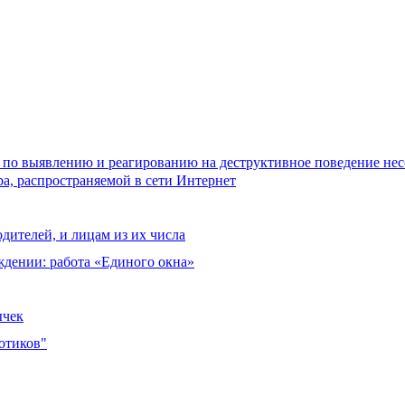
 по выявлению и реагированию на деструктивное поведение не
а, распространяемой в сети Интернет
дителей, и лицам из их числа
ждении: работа «Единого окна»
ычек
отиков"