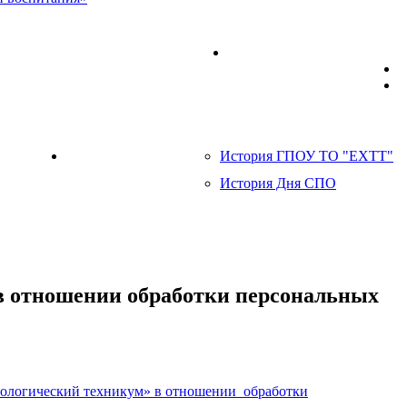
разования детей ГПОУ ТО «ЕХТТ»
Мобильный технопарк
налитет»
История ГПОУ ТО "ЕХТТ"
85 лет системе СПО
История Дня СПО
 отношении обработки персональных
ологический техникум» в отношении обработки