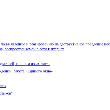
 по выявлению и реагированию на деструктивное поведение не
а, распространяемой в сети Интернет
дителей, и лицам из их числа
ждении: работа «Единого окна»
ычек
отиков"