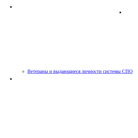
"IT-Куб" - Центр цифрового образования детей
Мун
Демонстрационный экзамен
Профессиональная ор
Ветераны и выдающиеся личности системы СПО
Снижение бюрократической нагрузки на педагогическ