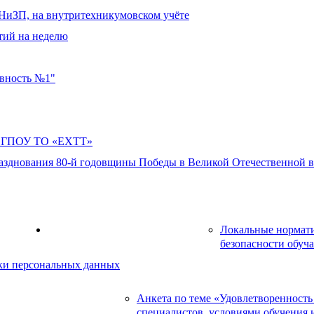
ДНиЗП, на внутритехникумовском учёте
тий на неделю
овность №1"
в ГПОУ ТО «ЕХТТ»
азднования 80-й годовщины Победы в Великой Отечественной во
ресурсы
Локальные нормат
Информационная безопасность
безопасности обуч
и персональных данных
Анкета по теме «Удовлетворенность
чества оказываемых услуг
специалистов, условиями обучения 