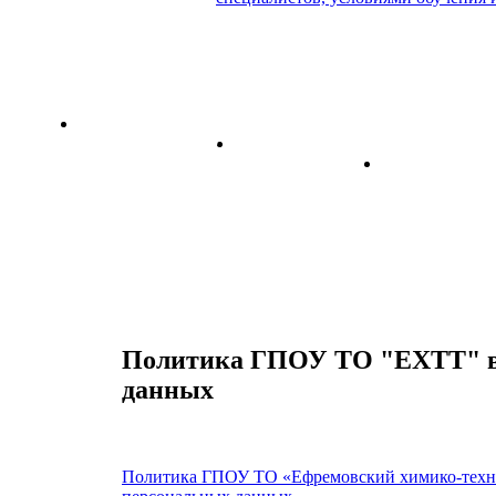
иципальный (кластерный) опорный центр дополнительного об
иентация
Наставничество
Горячие линии
«Профессио
их работников
Политика ГПОУ ТО "ЕХТТ" в
данных
Политика ГПОУ ТО «Ефремовский химико-техн