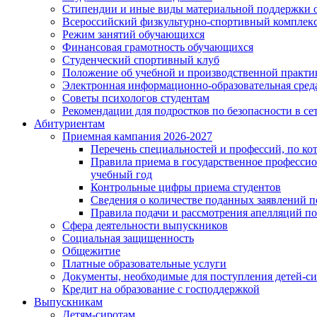
Стипендии и иные виды материальной поддержки 
Всероссийский физкультурно-спортивный комплекс 
Режим занятий обучающихся
Финансовая грамотность обучающихся
Студенческий спортивный клуб
Положение об учебной и производственной практи
Электронная информационно-образовательная сред
Советы психологов студентам
Рекомендации для подростков по безопасности в се
Абитуриентам
Приемная кампания 2026-2027
Перечень специальностей и профессий, по кот
Правила приема в государственное профессио
учебный год
Контрольные цифры приема студентов
Сведения о количестве поданных заявлений п
Правила подачи и рассмотрения апелляций по
Сфера деятельности выпускников
Социальная защищенность
Общежитие
Платные образовательные услуги
Документы, необходимые для поступления детей-сиро
Кредит на образование с господдержкой
Выпускникам
Детям-сиротам