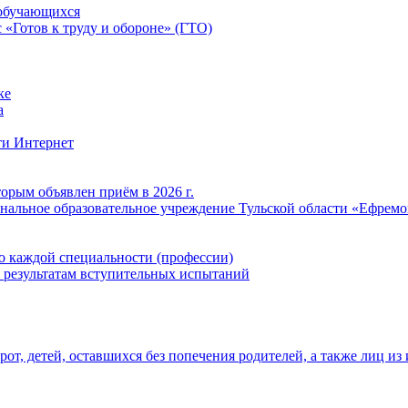
обучающихся
«Готов к труду и обороне» (ГТО)
ке
а
ти Интернет
орым объявлен приём в 2026 г.
нальное образовательное учреждение Тульской области «Ефрем
о каждой специальности (профессии)
 результатам вступительных испытаний
т, детей, оставшихся без попечения родителей, а также лиц из 