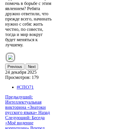
помочь в борьбе с этим
явлением? Ребята
дружно ответили, что
прежде всего, начинать
нужно с себя: жить
честно, по совести,
тогда и мир вокруг
будет меняться к
лучшему.
Previous
Next
24 декабря 2025
Просмотров: 179
#СПО71
Предыдущий:
Интеллектуальная
викторина «Знатоки
русского языка»
Назад
Следующий: Беседа
«Моё видение
коррупции»
Вперед