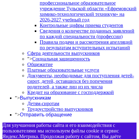
профессиональное образовательное
учреждение Тульской области «Ефремовский
химико-технологический техникум» на
2026-2027 учебный год
Контрольные цифры приема студентов
Сведения о количестве поданных заявлений
по каждой специальности (профессии)
Правила подачи и рассмотрения апелляций
по результатам вступительных испытаний
Сфера деятельности выпускников
">
Социальная защищенность
Общежитие
Платные образовательные услуги
Документы, необходимые для поступления детей-
сирот, детей, оставшихся без попечения
родителей, а также лиц из их числа
Кредит на образование с господдержкой
">
Выпускникам
Детям-сиротам
Трудоустройство выпускников
">
Отправить обращение
Для улучшения работы сайта и его взаимодействия с
пользователями мы используем файлы cookie и сервис
Яндекс.Метрика. Продолжая работу с сайтом, Вы даёте