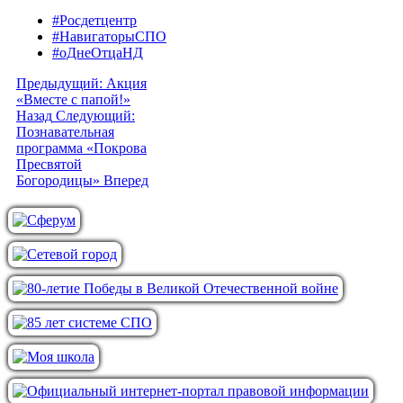
#Росдетцентр
#НавигаторыСПО
#оДнеОтцаНД
Предыдущий: Акция
«Вместе с папой!»
Назад
Следующий:
Познавательная
программа «Покрова
Пресвятой
Богородицы»
Вперед