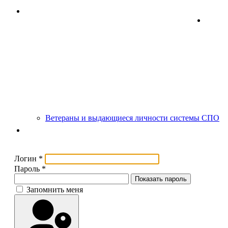
"IT-Куб" - Центр цифрового образования детей
Мун
Демонстрационный экзамен
Профессиональная ор
Ветераны и выдающиеся личности системы СПО
Снижение бюрократической нагрузки на педагогическ
Логин
*
Пароль
*
Показать пароль
Запомнить меня