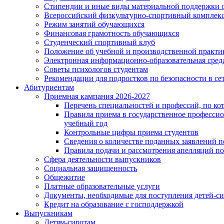
Стипендии и иные виды материальной поддержки 
Всероссийский физкультурно-спортивный комплекс 
Режим занятий обучающихся
Финансовая грамотность обучающихся
Студенческий спортивный клуб
Положение об учебной и производственной практи
Электронная информационно-образовательная сред
Советы психологов студентам
Рекомендации для подростков по безопасности в се
Абитуриентам
Приемная кампания 2026-2027
Перечень специальностей и профессий, по кот
Правила приема в государственное профессио
учебный год
Контрольные цифры приема студентов
Сведения о количестве поданных заявлений п
Правила подачи и рассмотрения апелляций по
Сфера деятельности выпускников
Социальная защищенность
Общежитие
Платные образовательные услуги
Документы, необходимые для поступления детей-сиро
Кредит на образование с господдержкой
Выпускникам
Детям-сиротам