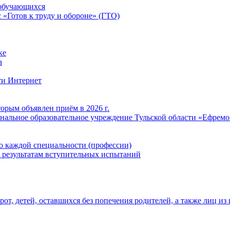
обучающихся
«Готов к труду и обороне» (ГТО)
ке
а
ти Интернет
орым объявлен приём в 2026 г.
нальное образовательное учреждение Тульской области «Ефрем
о каждой специальности (профессии)
 результатам вступительных испытаний
т, детей, оставшихся без попечения родителей, а также лиц из 