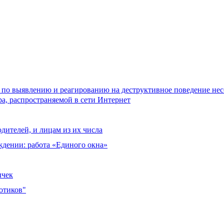
 по выявлению и реагированию на деструктивное поведение не
а, распространяемой в сети Интернет
дителей, и лицам из их числа
ждении: работа «Единого окна»
ычек
отиков"