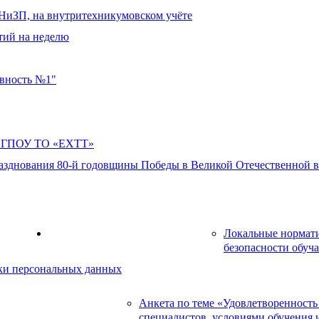
ДНиЗП, на внутритехникумовском учёте
тий на неделю
овность №1"
в ГПОУ ТО «ЕХТТ»
азднования 80-й годовщины Победы в Великой Отечественной во
ресурсы
Локальные нормат
Информационная безопасность
безопасности обуч
и персональных данных
Анкета по теме «Удовлетворенность
чества оказываемых услуг
специалистов, условиями обучения 