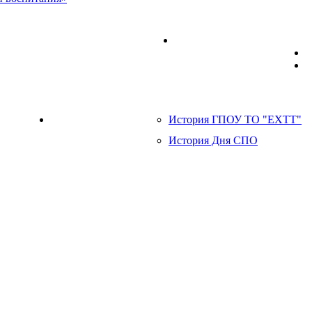
разования детей ГПОУ ТО «ЕХТТ»
Мобильный технопарк
налитет»
История ГПОУ ТО "ЕХТТ"
85 лет системе СПО
История Дня СПО